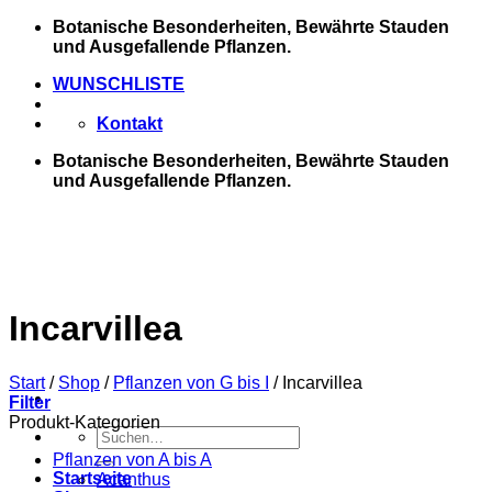
Zum
Botanische Besonderheiten, Bewährte Stauden
Inhalt
und Ausgefallende Pflanzen.
springen
WUNSCHLISTE
Kontakt
Botanische Besonderheiten, Bewährte Stauden
und Ausgefallende Pflanzen.
Incarvillea
Start
/
Shop
/
Pflanzen von G bis I
/
Incarvillea
Filter
Produkt-Kategorien
Suchen
nach:
Pflanzen von A bis A
Startseite
Acanthus