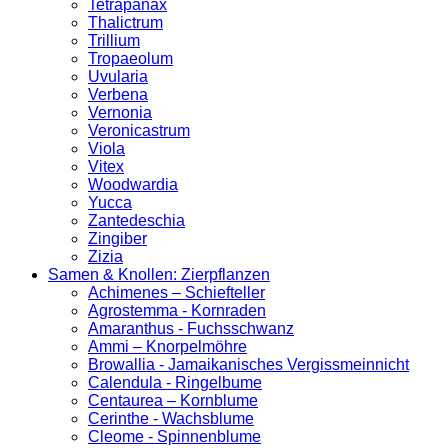
Tetrapanax
Thalictrum
Trillium
Tropaeolum
Uvularia
Verbena
Vernonia
Veronicastrum
Viola
Vitex
Woodwardia
Yucca
Zantedeschia
Zingiber
Zizia
Samen & Knollen: Zierpflanzen
Achimenes – Schiefteller
Agrostemma - Kornraden
Amaranthus - Fuchsschwanz
Ammi – Knorpelmöhre
Browallia - Jamaikanisches Vergissmeinnicht
Calendula - Ringelbume
Centaurea – Kornblume
Cerinthe - Wachsblume
Cleome - Spinnenblume