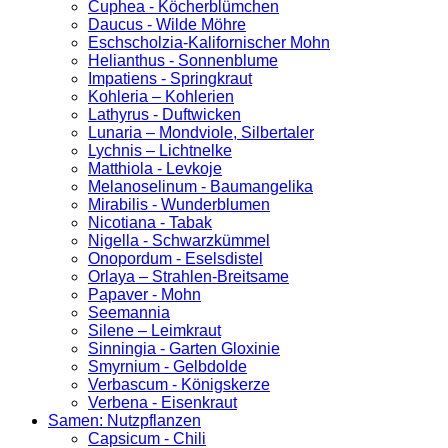
Cuphea - Köcherblümchen
Daucus - Wilde Möhre
Eschscholzia-Kalifornischer Mohn
Helianthus - Sonnenblume
Impatiens - Springkraut
Kohleria – Kohlerien
Lathyrus - Duftwicken
Lunaria – Mondviole, Silbertaler
Lychnis – Lichtnelke
Matthiola - Levkoje
Melanoselinum - Baumangelika
Mirabilis - Wunderblumen
Nicotiana - Tabak
Nigella - Schwarzkümmel
Onopordum - Eselsdistel
Orlaya – Strahlen-Breitsame
Papaver - Mohn
Seemannia
Silene – Leimkraut
Sinningia - Garten Gloxinie
Smyrnium - Gelbdolde
Verbascum - Königskerze
Verbena - Eisenkraut
Samen: Nutzpflanzen
Capsicum - Chili