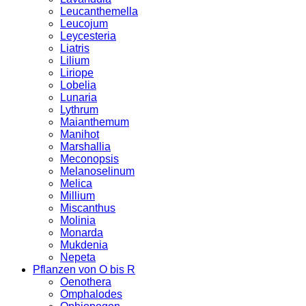
Leucanthemella
Leucojum
Leycesteria
Liatris
Lilium
Liriope
Lobelia
Lunaria
Lythrum
Maianthemum
Manihot
Marshallia
Meconopsis
Melanoselinum
Melica
Millium
Miscanthus
Molinia
Monarda
Mukdenia
Nepeta
Pflanzen von O bis R
Oenothera
Omphalodes