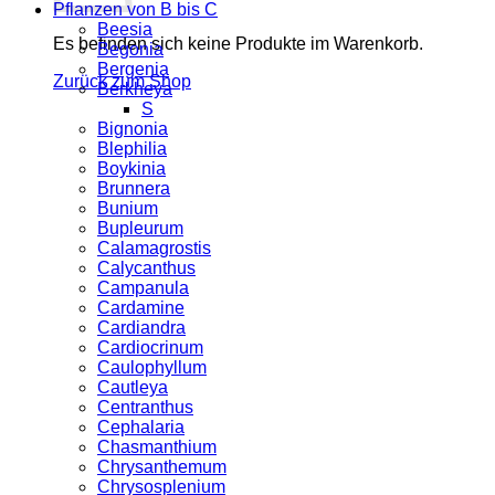
Pflanzen von B bis C
Beesia
Es befinden sich keine Produkte im Warenkorb.
Begonia
Bergenia
Zurück zum Shop
Berkheya
S
Bignonia
Blephilia
Boykinia
Brunnera
Bunium
Bupleurum
Calamagrostis
Calycanthus
Campanula
Cardamine
Cardiandra
Cardiocrinum
Caulophyllum
Cautleya
Centranthus
Cephalaria
Chasmanthium
Chrysanthemum
Chrysosplenium