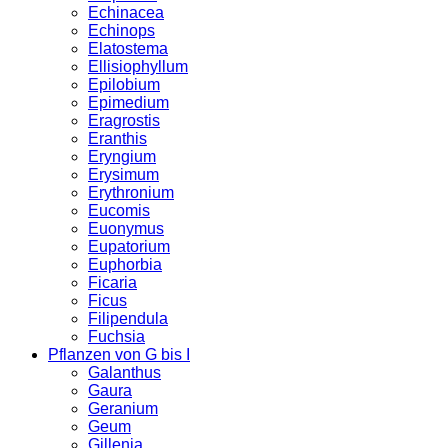
Echinacea
Echinops
Elatostema
Ellisiophyllum
Epilobium
Epimedium
Eragrostis
Eranthis
Eryngium
Erysimum
Erythronium
Eucomis
Euonymus
Eupatorium
Euphorbia
Ficaria
Ficus
Filipendula
Fuchsia
Pflanzen von G bis I
Galanthus
Gaura
Geranium
Geum
Gillenia