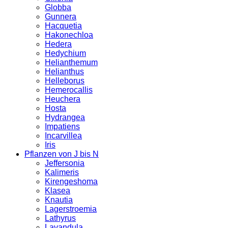
Globba
Gunnera
Hacquetia
Hakonechloa
Hedera
Hedychium
Helianthemum
Helianthus
Helleborus
Hemerocallis
Heuchera
Hosta
Hydrangea
Impatiens
Incarvillea
Iris
Pflanzen von J bis N
Jeffersonia
Kalimeris
Kirengeshoma
Klasea
Knautia
Lagerstroemia
Lathyrus
Lavandula