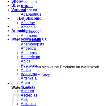
Shop
Aconitum
Über uns
Actaea
Versand
Adiantum
Agapanthus
EU Shipping
Agastache
Amarine
Amsonia
Anmelden
Andropogon
Anemone
Warenkorb /
0,00
€
0
Anemonella
Anemonopsis
Angelica
Anthemis
Anthericum
Apios
Aquilegia
Es befinden sich keine Produkte im Warenkorb.
Aralia
Arisaema
Zurück zum Shop
Artemisia
Arum
0
Aruncus
Warenkorb
Asarum
Asclepias
Aster
Astrantia