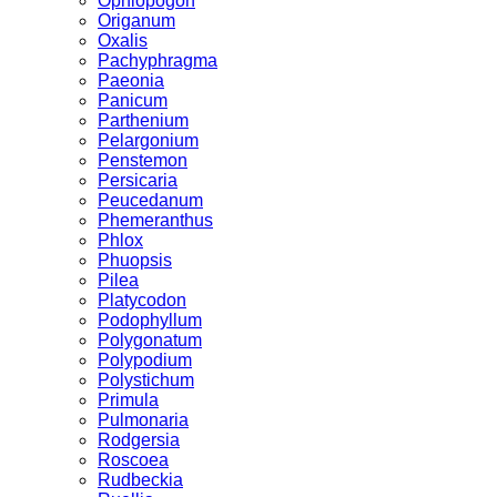
Ophiopogon
Origanum
Oxalis
Pachyphragma
Paeonia
Panicum
Parthenium
Pelargonium
Penstemon
Persicaria
Peucedanum
Phemeranthus
Phlox
Phuopsis
Pilea
Platycodon
Podophyllum
Polygonatum
Polypodium
Polystichum
Primula
Pulmonaria
Rodgersia
Roscoea
Rudbeckia