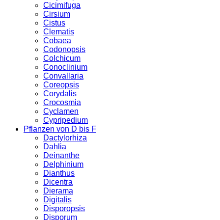
Cicimifuga
Cirsium
Cistus
Clematis
Cobaea
Codonopsis
Colchicum
Conoclinium
Convallaria
Coreopsis
Corydalis
Crocosmia
Cyclamen
Cypripedium
Pflanzen von D bis F
Dactylorhiza
Dahlia
Deinanthe
Delphinium
Dianthus
Dicentra
Dierama
Digitalis
Disporopsis
Disporum