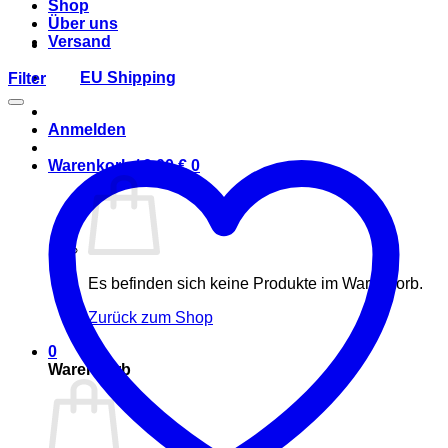
Shop
Über uns
Versand
EU Shipping
Filter
Anmelden
Warenkorb /
0,00
€
0
Es befinden sich keine Produkte im Warenkorb.
Zurück zum Shop
0
Warenkorb