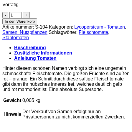
Vorrätig
Tomate
'Yellow
In den Warenkorb
Red
Artikelnummer:
S-104
Kategorien:
Lycopersicum - Tomaten
,
Stripes
Samen: Nutzpflanzen
Schlagwörter:
Fleischtomate
,
Inside',
Stabtomaten
Samen
Menge
Beschreibung
Zusätzliche Informationen
Anleitung Tomaten
Hinter diesem schönen Namen verbirgt sich eine ungemein
schmackhafte Fleischtomate. Die großen Früchte sind außen
rot – orange. Ein Schnitt durch diese saftige Fleischtomate
gibt dann ihr hübsches Inneres frei, welches deutlich gelb
und rot marmoriert ist. Eine absolute Supersorte.
Gewicht
0,005 kg
Der Verkauf von Samen erfolgt nur an
Hinweis
Privatpersonen zu nicht kommerziellen Zwecken.