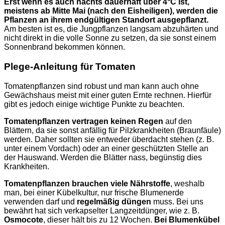
Erst wenn es auch nachts dauerhaft über 4°C ist,
meistens ab Mitte Mai (nach den Eisheiligen), werden die
Pflanzen an ihrem endgültigen Standort ausgepflanzt.
Am besten ist es, die Jungpflanzen langsam abzuhärten und
nicht direkt in die volle Sonne zu setzen, da sie sonst einem
Sonnenbrand bekommen können.
Plege-Anleitung für Tomaten
Tomatenpflanzen sind robust und man kann auch ohne
Gewächshaus meist mit einer guten Ernte rechnen. Hierfür
gibt es jedoch einige wichtige Punkte zu beachten.
Tomatenpflanzen vertragen keinen Regen
auf den
Blättern, da sie sonst anfällig für Pilzkrankheiten (Braunfäule)
werden. Daher sollten sie entweder überdacht stehen (z. B.
unter einem Vordach) oder an einer geschützten Stelle an
der Hauswand. Werden die Blätter nass, begünstig dies
Krankheiten.
Tomatenpflanzen brauchen viele Nährstoffe
, weshalb
man, bei einer Kübelkultur, nur frische Blumenerde
verwenden darf und
regelmäßig düngen
muss. Bei uns
bewährt hat sich verkapselter Langzeitdünger, wie z. B.
Osmocote
, dieser hält bis zu 12 Wochen.
Bei
Blumenkübel