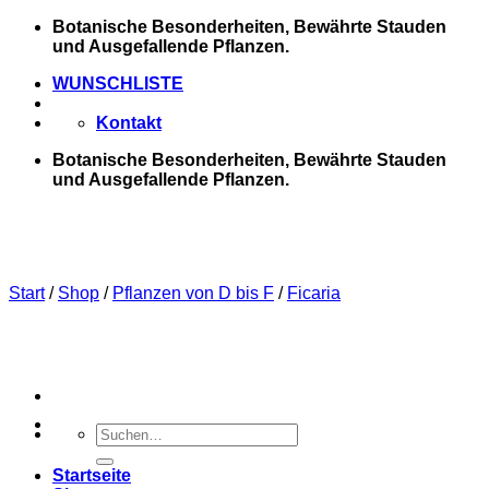
Zum
Botanische Besonderheiten, Bewährte Stauden
Inhalt
und Ausgefallende Pflanzen.
springen
WUNSCHLISTE
Kontakt
Botanische Besonderheiten, Bewährte Stauden
und Ausgefallende Pflanzen.
Start
/
Shop
/
Pflanzen von D bis F
/
Ficaria
Suchen
nach:
Startseite