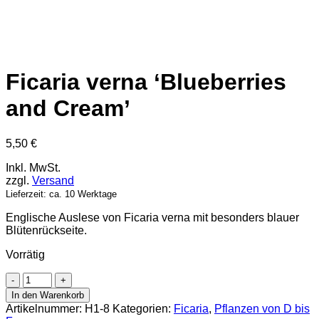
Ficaria verna ‘Blueberries
and Cream’
5,50
€
Inkl. MwSt.
zzgl.
Versand
Lieferzeit: ca. 10 Werktage
Englische Auslese von Ficaria verna mit besonders blauer
Blütenrückseite.
Vorrätig
Ficaria
verna
In den Warenkorb
'Blueberries
Artikelnummer:
H1-8
Kategorien:
Ficaria
,
Pflanzen von D bis
and