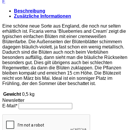
F
Cream'
Menge
Beschreibung
Zusätzliche Informationen
Eine schöne neue Sorte aus England, die noch nur selten
erhältlich ist. Ficaria verna ‘Blueberries and Cream’ zeigt die
typischen einfachen Blüten mit einer cremeweißen
Blütenfarbe. Die Außenseiten der Blütenblätter schimmern
dagegen bläulich-violett, ja fast schon ein wenig metallisch.
Dadurch sind die Blüten auch noch beim Verblühen
besonders auffällig, dann sieht man die bläuliche Rückseiten
besonders gut. Dies gilt übrigens auch bei schlechten
Regenwetter, da dann die Blüten zuklappen. Die Pflanzen
bleiben kompakt und erreichen 15 cm Höhe. Die Blütezeit
reicht von März bis Mai. Ideal ist ein sonniger Platz im
Frühling, der den Sommer über beschattet ist.
Gewicht
0,5 kg
Newsletter
E-Mail*