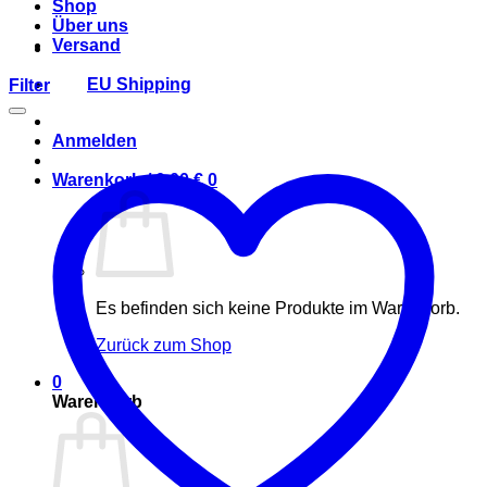
Shop
Über uns
Versand
EU Shipping
Filter
Anmelden
Warenkorb /
0,00
€
0
Es befinden sich keine Produkte im Warenkorb.
Zurück zum Shop
0
Warenkorb