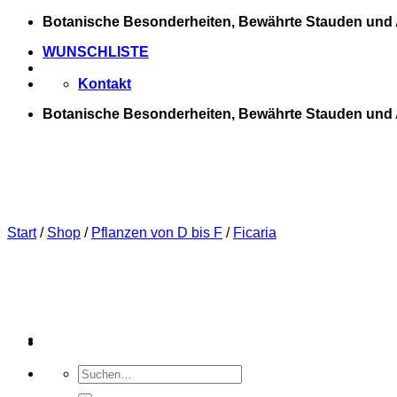
Zum
Botanische Besonderheiten, Bewährte Stauden und 
Inhalt
WUNSCHLISTE
springen
Kontakt
Botanische Besonderheiten, Bewährte Stauden und 
Start
/
Shop
/
Pflanzen von D bis F
/
Ficaria
Suchen
nach: