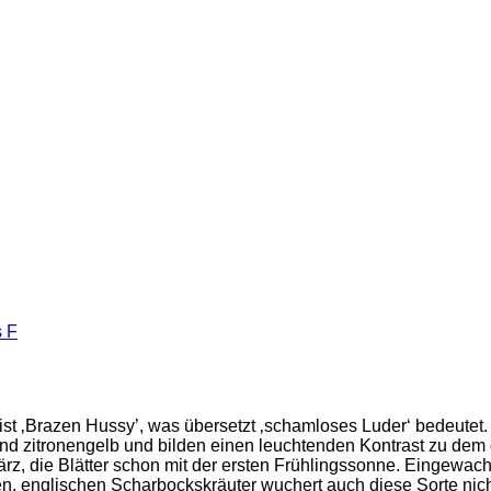
s F
ist ‚Brazen Hussy’, was übersetzt ‚schamloses Luder‘ bedeutet.
end zitronengelb und bilden einen leuchtenden Kontrast zu dem
z, die Blätter schon mit der ersten Frühlingssonne. Eingewach
n, englischen Scharbockskräuter wuchert auch diese Sorte nich