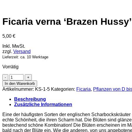
Ficaria verna ‘Brazen Hussy’
5,00
€
Inkl. MwSt.
zzgl.
Versand
Lieferzeit: ca. 10 Werktage
Vorrätig
Ficaria
verna
In den Warenkorb
'Brazen
Artikelnummer:
KS-1-5
Kategorien:
Ficaria
,
Pflanzen von D bi
Hussy'
Menge
Beschreibung
Zusätzliche Informationen
Eine der häufigsten Sorten der englischen Scharbockskräuter 
echte Schönheit, die ihren Scharm hat. Die Blüten sind glänz
bestechend schöne Kombination! Die Blüten erscheinen im Mär
bald nach der Blüte ein. Wie die anderen, von uns angebotene