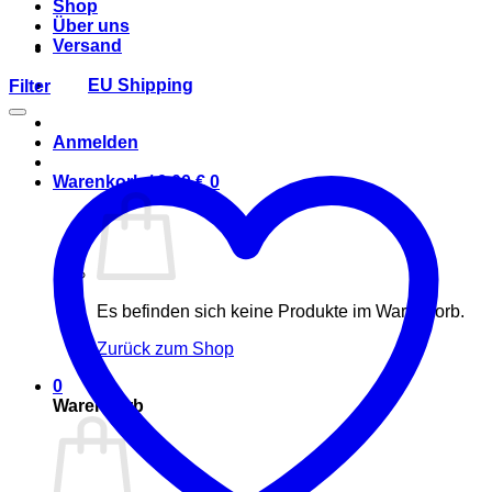
Shop
Über uns
Versand
EU Shipping
Filter
Anmelden
Warenkorb /
0,00
€
0
Es befinden sich keine Produkte im Warenkorb.
Zurück zum Shop
0
Warenkorb