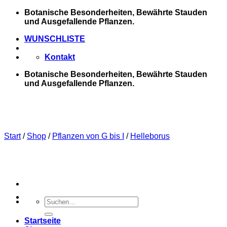
Zum
Botanische Besonderheiten, Bewährte Stauden
Inhalt
und Ausgefallende Pflanzen.
springen
WUNSCHLISTE
Kontakt
Botanische Besonderheiten, Bewährte Stauden
und Ausgefallende Pflanzen.
Start
/
Shop
/
Pflanzen von G bis I
/
Helleborus
Suchen
nach:
Startseite