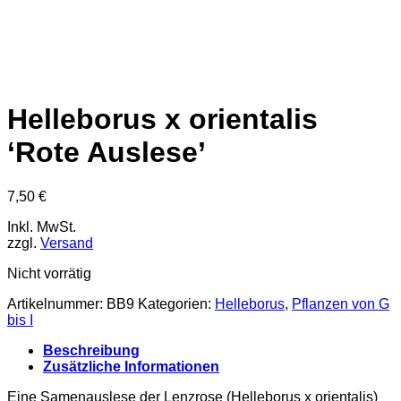
Helleborus x orientalis
‘Rote Auslese’
7,50
€
Inkl. MwSt.
zzgl.
Versand
Nicht vorrätig
Artikelnummer:
BB9
Kategorien:
Helleborus
,
Pflanzen von G
bis I
Beschreibung
Zusätzliche Informationen
Eine Samenauslese der Lenzrose (Helleborus x orientalis)