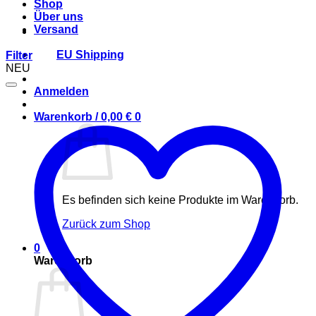
Shop
Über uns
Versand
EU Shipping
Filter
NEU
Anmelden
Warenkorb /
0,00
€
0
Es befinden sich keine Produkte im Warenkorb.
Zurück zum Shop
0
Warenkorb