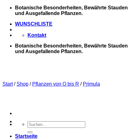
Zum
Botanische Besonderheiten, Bewährte Stauden
Inhalt
und Ausgefallende Pflanzen.
springen
WUNSCHLISTE
Kontakt
Botanische Besonderheiten, Bewährte Stauden
und Ausgefallende Pflanzen.
Start
/
Shop
/
Pflanzen von O bis R
/
Primula
Suchen
nach:
Startseite