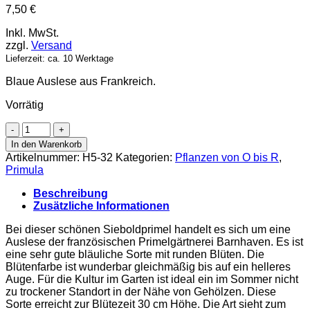
7,50
€
Inkl. MwSt.
zzgl.
Versand
Lieferzeit: ca. 10 Werktage
Blaue Auslese aus Frankreich.
Vorrätig
Primula
sieboldii
In den Warenkorb
'Manakoora'
Artikelnummer:
H5-32
Kategorien:
Pflanzen von O bis R
,
Menge
Primula
Beschreibung
Zusätzliche Informationen
Bei dieser schönen Sieboldprimel handelt es sich um eine
Auslese der französischen Primelgärtnerei Barnhaven. Es ist
eine sehr gute bläuliche Sorte mit runden Blüten. Die
Blütenfarbe ist wunderbar gleichmäßig bis auf ein helleres
Auge. Für die Kultur im Garten ist ideal ein im Sommer nicht
zu trockener Standort in der Nähe von Gehölzen. Diese
Sorte erreicht zur Blütezeit 30 cm Höhe. Die Art sieht zum