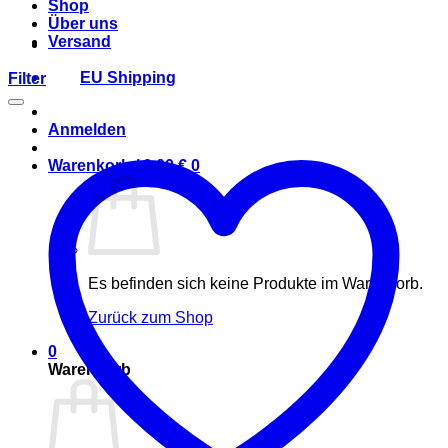
Shop
Über uns
Versand
EU Shipping
Filter
Anmelden
Warenkorb /
0,00
€
0
Es befinden sich keine Produkte im Warenkorb.
Zurück zum Shop
0
Warenkorb