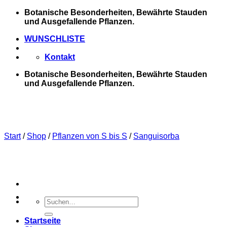
Zum
Botanische Besonderheiten, Bewährte Stauden
Inhalt
und Ausgefallende Pflanzen.
springen
WUNSCHLISTE
Kontakt
Botanische Besonderheiten, Bewährte Stauden
und Ausgefallende Pflanzen.
Start
/
Shop
/
Pflanzen von S bis S
/
Sanguisorba
Suchen
nach:
Startseite