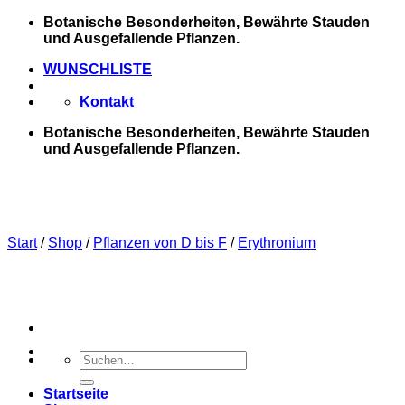
Zum
Botanische Besonderheiten, Bewährte Stauden
Inhalt
und Ausgefallende Pflanzen.
springen
WUNSCHLISTE
Kontakt
Botanische Besonderheiten, Bewährte Stauden
und Ausgefallende Pflanzen.
Start
/
Shop
/
Pflanzen von D bis F
/
Erythronium
Suchen
nach:
Startseite