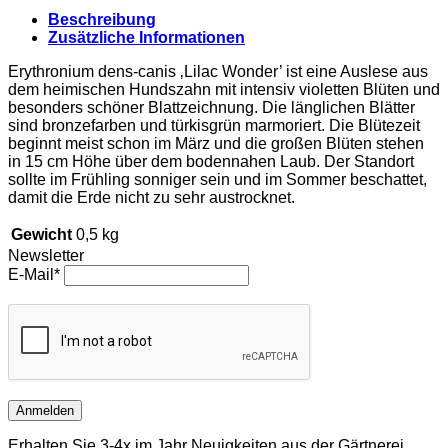
Beschreibung
Zusätzliche Informationen
Erythronium dens-canis ‚Lilac Wonder’ ist eine Auslese aus
dem heimischen Hundszahn mit intensiv violetten Blüten und
besonders schöner Blattzeichnung. Die länglichen Blätter
sind bronzefarben und türkisgrün marmoriert. Die Blütezeit
beginnt meist schon im März und die großen Blüten stehen
in 15 cm Höhe über dem bodennahen Laub. Der Standort
sollte im Frühling sonniger sein und im Sommer beschattet,
damit die Erde nicht zu sehr austrocknet.
Gewicht
0,5 kg
Newsletter
E-Mail*
Anmelden
Erhalten Sie 3-4x im Jahr Neuigkeiten aus der Gärtnerei.