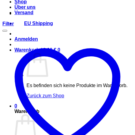
Shop
Über uns
Versand
EU Shipping
Filter
Anmelden
Warenkorb /
0,00
€
0
Es befinden sich keine Produkte im Warenkorb.
Zurück zum Shop
0
Warenkorb