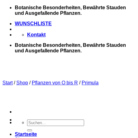
Zum
Botanische Besonderheiten, Bewährte Stauden
Inhalt
und Ausgefallende Pflanzen.
springen
WUNSCHLISTE
Kontakt
Botanische Besonderheiten, Bewährte Stauden
und Ausgefallende Pflanzen.
Start
/
Shop
/
Pflanzen von O bis R
/
Primula
Suchen
nach:
Startseite